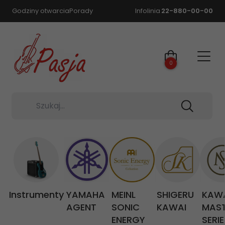
Godziny otwarcia
Porady
Infolinia
22-880-00-00
0
Szukaj...
Instrumenty
YAMAHA
MEINL
SHIGERU
KAW
AGENT
SONIC
KAWAI
MAS
ENERGY
SERIE