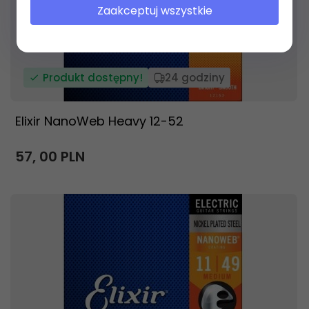
Zaakceptuj wszystkie
Produkt dostępny!
24 godziny
Elixir NanoWeb Heavy 12-52
57,
00
PLN