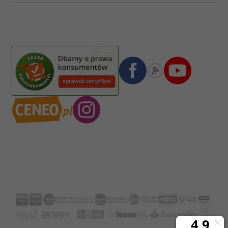
Pasja Jolanta Zalewska
Wiktorska 7/11
02-587
Warszawa
,
Polska
Numer konta bankowego mBank:
08 1140 2004 0000 3102 4903 0792