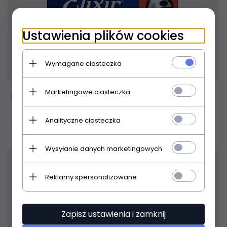
Ustawienia plików cookies
Wymagane ciasteczka
Produkt dostępny!
24 godziny
Marketingowe ciasteczka
Elixir NanoWeb Light-Heavy 10-52
54,
00
PLN
Analityczne ciasteczka
Wysyłanie danych marketingowych
Reklamy spersonalizowane
Zapisz ustawienia i zamknij