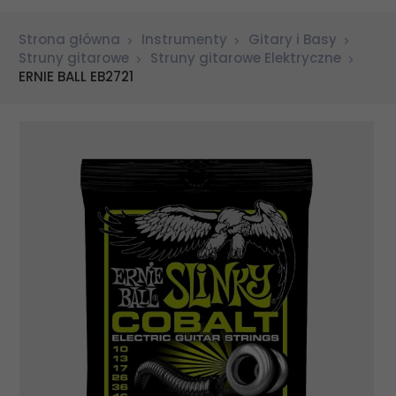
Strona główna
Instrumenty
Gitary i Basy
Struny gitarowe
Struny gitarowe Elektryczne
ERNIE BALL EB2721