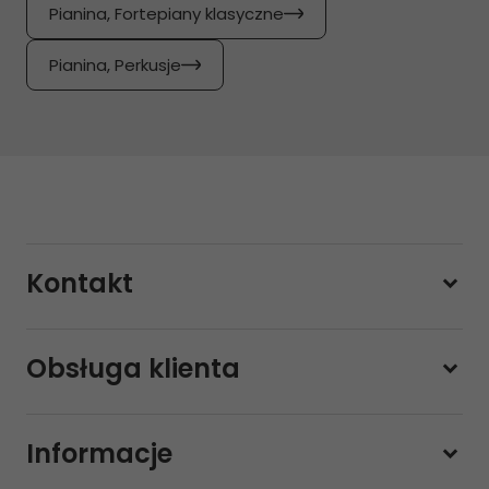
Pianina, Fortepiany klasyczne
Pianina, Perkusje
Kontakt
228800000
Obsługa klienta
Pon-pt.
11:00 - 19:00
Sobota
10:00 - 14:00
Informacje
sklep@sklep-muzyczny.com.pl