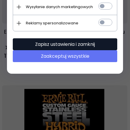
Wysyłanie danych marketingowych
Produkt dostępny!
24 godziny
Reklamy spersonalizowane
ERNIE BALL 2842 Regular 50-105 struny do basu
Zapisz ustawienia i zamknij
116,
00
PLN
Zaakceptuj wszystkie