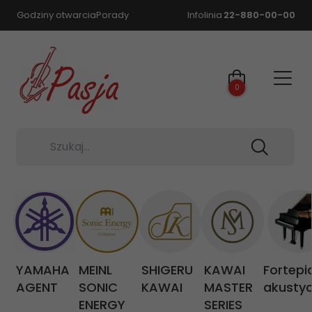
Godziny otwarcia
Porady
Infolinia
22-880-00-00
0
Szukaj...
YAMAHA
MEINL
SHIGERU
KAWAI
Fortepi
AGENT
SONIC
KAWAI
MASTER
akusty
ENERGY
SERIES