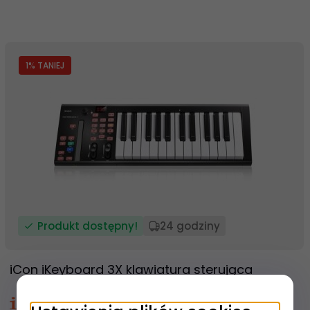
1
% TANIEJ
Produkt dostępny!
24 godziny
iCon iKeyboard 3X klawiatura sterująca