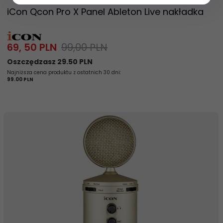
iCon Qcon Pro X Panel Ableton Live nakładka
69,
50
PLN
99,00 PLN
Oszczędzasz 29.50 PLN
Najniższa cena produktu z ostatnich 30 dni:
99.00 PLN