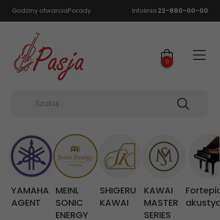
Godziny otwarcia
Porady
Infolinia
22-880-00-00
0
Szukaj...
YAMAHA
MEINL
SHIGERU
KAWAI
Fortepi
AGENT
SONIC
KAWAI
MASTER
akusty
ENERGY
SERIES