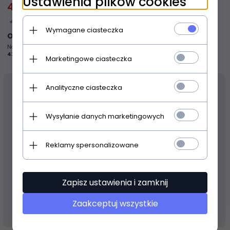
Ustawienia plików cookies
416,
83
PLN
420,00 PLN
Wymagane ciasteczka
Oszczędzasz 3.17 PLN
Najniższa cena produktu z ostatnich 30 dni:
420.00 PLN
Marketingowe ciasteczka
Analityczne ciasteczka
30
% TANIEJ
Wysyłanie danych marketingowych
Reklamy spersonalizowane
Zapisz ustawienia i zamknij
Zaakceptuj wszystkie
Produkt dostępny!
24 godziny