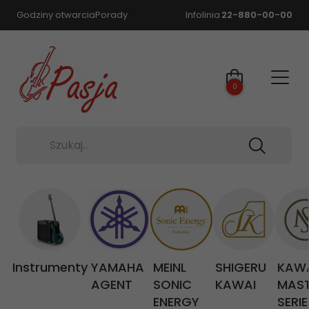
Godziny otwarcia
Porady
Infolinia
22-880-00-00
0
Szukaj...
Instrumenty
YAMAHA
MEINL
SHIGERU
KAW
AGENT
SONIC
KAWAI
MAS
ENERGY
SERIE