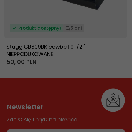
Produkt dostępny!
5 dni
Stagg CB309BK cowbell 9 1/2 "
NIEPRODUKOWANE
50,
00
PLN
Newsletter
Zapisz się i bądź na bieżąco