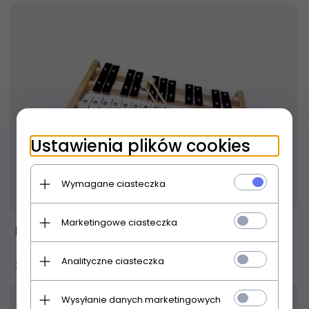
Ustawienia plików cookies
Wymagane ciasteczka
Produkt dostępny!
24 godziny
Marketingowe ciasteczka
MAT MAX dzwonki chromatyczne 27 tonowe
Analityczne ciasteczka
89,
00
PLN
Wysyłanie danych marketingowych