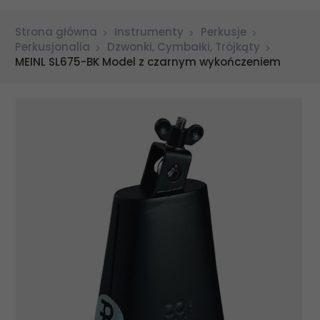
Strona główna
Instrumenty
Perkusje
Perkusjonalia
Dzwonki, Cymbałki, Trójkąty
MEINL SL675-BK Model z czarnym wykończeniem