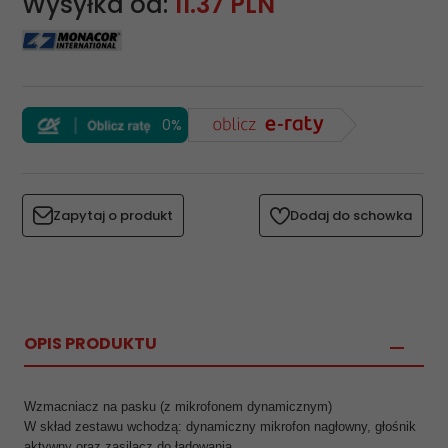
Wysyłka od:
11.37 PLN
0%
Zapytaj o produkt
Dodaj do schowka
OPIS PRODUKTU
Wzmacniacz na pasku (z mikrofonem dynamicznym)
W skład zestawu wchodzą: dynamiczny mikrofon nagłowny, głośnik
aktywny oraz zasilacz do ładowania.