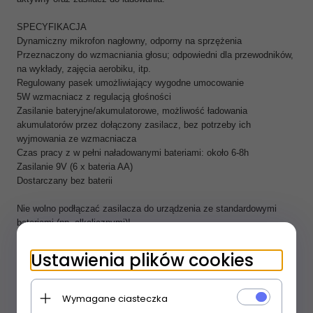
SPECYFIKACJA
Dynamiczny mikrofon nagłowny, odporny na sprzężenia
Przeznaczony do wzmacniania głosu; odpowiedni dla przewodników,
na wykłady, zajęcia aerobiku, itp.
Regulowany pasek umożliwiający wygodne umocowanie
5W wzmacniacz z regulacją głośności
Zasilanie bateryjne/akumulatorowe, możliwość ładowania
akumulatorów przez dołączony zasilacz, bez potrzeby ich
wyjmowania ze wzmacniacza
Czas pracy z w pełni naładowanymi bateriami: około 6-8h
Zasilanie 9V (6 x bateria AA)
Dostarczany bez baterii
Nie wolno podłączać zasilacza do urządzenia ze standardowymi
bateriami (np. alkalicznymi)!
Ustawienia plików cookies
OPINIE KLIENTÓW
Wymagane ciasteczka