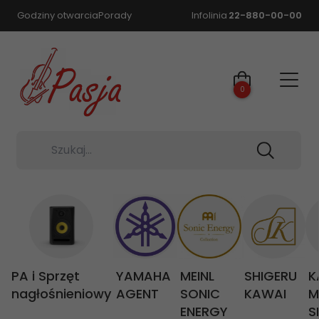
Godziny otwarcia
Porady
Infolinia
22-880-00-00
0
Szukaj...
PA i Sprzęt
YAMAHA
MEINL
SHIGERU
K
nagłośnieniowy
AGENT
SONIC
KAWAI
M
ENERGY
S