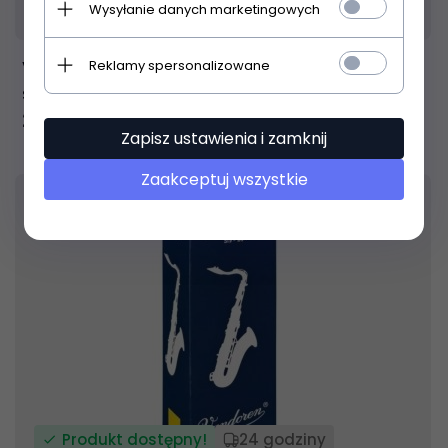
Produkt dostępny!
24 godziny
Wysyłanie danych marketingowych
Reklamy spersonalizowane
Vandoren Traditional 3,5 stroik do
saksofonu tenorowego
23,
00
PLN
Zapisz ustawienia i zamknij
Zaakceptuj wszystkie
18
% TANIEJ
Produkt dostępny!
24 godziny