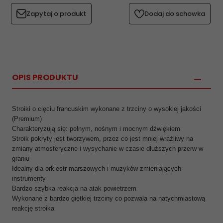
Zapytaj o produkt
Dodaj do schowka
OPIS PRODUKTU
Stroiki o cięciu francuskim wykonane z trzciny o wysokiej jakości
(Premium)
Charakteryzują się: pełnym, nośnym i mocnym dźwiękiem
Stroik pokryty jest tworzywem, przez co jest mniej wrażliwy na
zmiany atmosferyczne i wysychanie w czasie dłuższych przerw w
graniu
Idealny dla orkiestr marszowych i muzyków zmieniających
instrumenty
Bardzo szybka reakcja na atak powietrzem
Wykonane z bardzo giętkiej trzciny co pozwala na natychmiastową
reakcję stroika