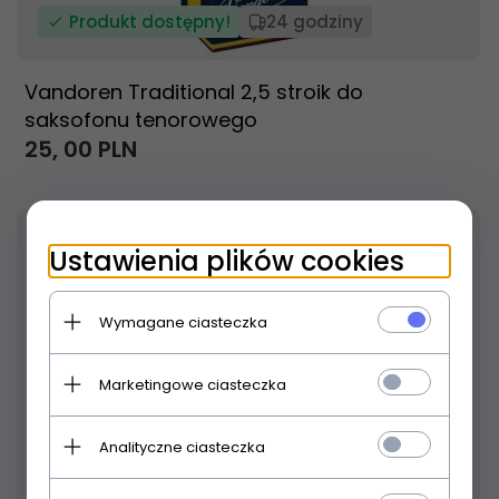
Produkt dostępny!
24 godziny
Vandoren Traditional 2,5 stroik do
saksofonu tenorowego
25,
00
PLN
Ustawienia plików cookies
Wymagane ciasteczka
Marketingowe ciasteczka
Analityczne ciasteczka