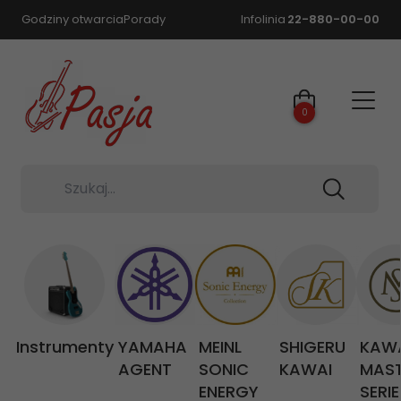
Godziny otwarcia
Porady
Infolinia
22-880-00-00
0
Szukaj...
Instrumenty
YAMAHA
MEINL
SHIGERU
KAW
AGENT
SONIC
KAWAI
MAS
ENERGY
SERIE