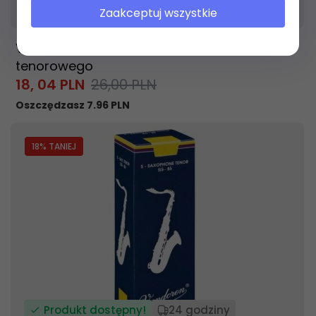
Produkt dostępny!
24 godziny
Zaakceptuj wszystkie
Vandoren Traditional 1,5 stroik do saksofonu
tenorowego
18,
04
PLN
26,00 PLN
Oszczędzasz 7.96 PLN
18
% TANIEJ
Produkt dostępny!
24 godziny