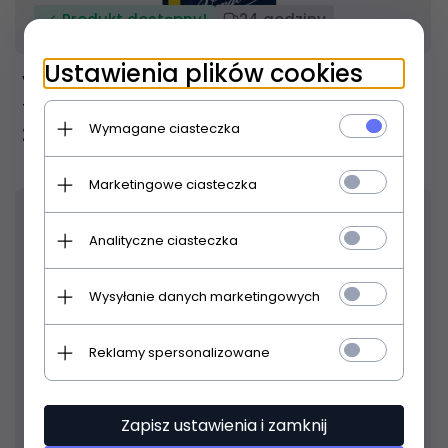
Produkt dostępny!
24 godziny
Ustawienia plików cookies
Vandoren Traditional 2 stroik do saksofonu
tenorowego
Wymagane ciasteczka
27,
00
PLN
Marketingowe ciasteczka
31
% TANIEJ
Analityczne ciasteczka
Wysyłanie danych marketingowych
Reklamy spersonalizowane
Zapisz ustawienia i zamknij