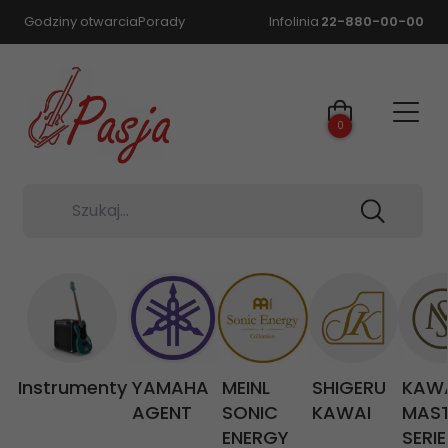
Godziny otwarcia
Porady
Infolinia
22-880-00-00
0
Szukaj...
Instrumenty
YAMAHA
MEINL
SHIGERU
KAW
AGENT
SONIC
KAWAI
MAS
ENERGY
SERIE