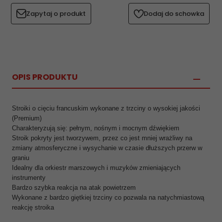
Zapytaj o produkt
Dodaj do schowka
OPIS PRODUKTU
Stroiki o cięciu francuskim wykonane z trzciny o wysokiej jakości
(Premium)
Charakteryzują się: pełnym, nośnym i mocnym dźwiękiem
Stroik pokryty jest tworzywem, przez co jest mniej wrażliwy na
zmiany atmosferyczne i wysychanie w czasie dłuższych przerw w
graniu
Idealny dla orkiestr marszowych i muzyków zmieniających
instrumenty
Bardzo szybka reakcja na atak powietrzem
Wykonane z bardzo giętkiej trzciny co pozwala na natychmiastową
reakcję stroika