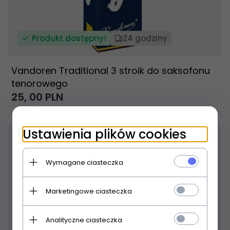
Produkt dostępny!
24 godziny
Vandoren Traditional 3 stroik do saksofonu
tenorowego
25,
00
PLN
Ustawienia plików cookies
18
% TANIEJ
Wymagane ciasteczka
Marketingowe ciasteczka
Analityczne ciasteczka