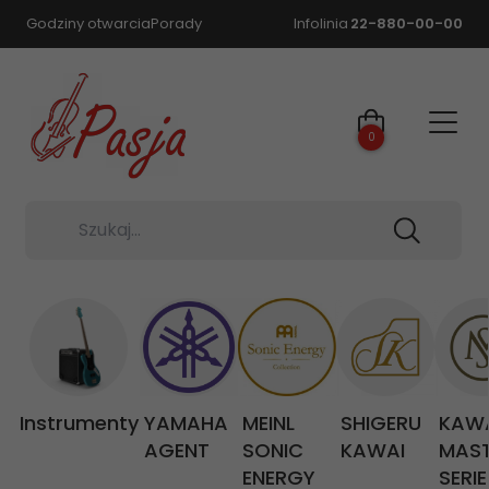
Godziny otwarcia
Porady
Infolinia
22-880-00-00
0
Szukaj...
Instrumenty
YAMAHA
MEINL
SHIGERU
KAW
AGENT
SONIC
KAWAI
MAS
ENERGY
SERIE