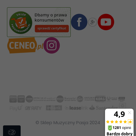
Numer konta bankowego mBank:
08 1140 2004 0000 3102 4903 0792
© Sklep Muzyczny Pasja 2024