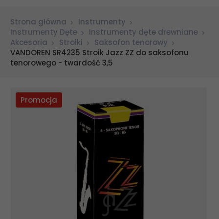
Strona główna
Instrumenty
Instrumenty Dęte
Instrumenty dęte drewniane
Akcesoria
Stroiki
Saksofon tenorowy
VANDOREN SR4235 Stroik Jazz ZZ do saksofonu
tenorowego - twardość 3,5
Promocja