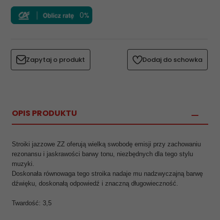
0%
Zapytaj o produkt
Dodaj do schowka
OPIS PRODUKTU
Stroiki jazzowe ZZ oferują wielką swobodę emisji przy zachowaniu
rezonansu i jaskrawości barwy tonu, niezbędnych dla tego stylu
muzyki.
Doskonała równowaga tego stroika nadaje mu nadzwyczajną barwę
dźwięku, doskonałą odpowiedź i znaczną długowieczność.
Twardość: 3,5