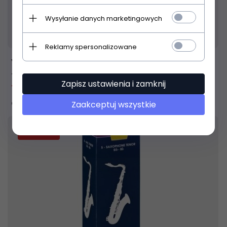
Wysyłanie danych marketingowych
Produkt dostępny!
24 godziny
Reklamy spersonalizowane
Vandoren Traditional 1 stroik do saksofonu
tenorowego
Zapisz ustawienia i zamknij
18,
04
PLN
22,00 PLN
Oszczędzasz 3.96 PLN
Zaakceptuj wszystkie
31
% TANIEJ