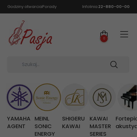
Godziny otwarcia
Porady
Infolinia
22-880-00-00
0
Szukaj...
YAMAHA
MEINL
SHIGERU
KAWAI
Fortepi
AGENT
SONIC
KAWAI
MASTER
akusty
ENERGY
SERIES