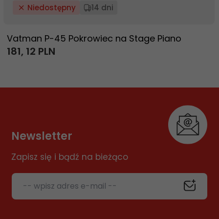
Niedostępny
14 dni
Vatman P-45 Pokrowiec na Stage Piano
181,
12
PLN
Newsletter
Zapisz się i bądź na bieżąco
-- wpisz adres e-mail --