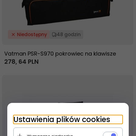
Niedostępny
48 godzin
Vatman PSR-S970 pokrowiec na klawisze
278,
64
PLN
Ustawienia plików cookies