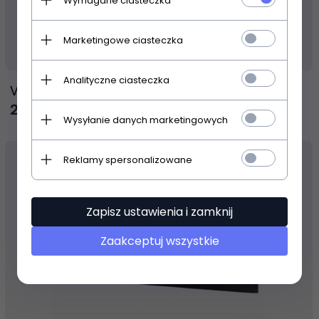
Wymagane ciasteczka
Marketingowe ciasteczka
Niedostępny
48 godzin
Analityczne ciasteczka
Vatman PSR453 pokrowiec na keyboard
214,
00
PLN
Wysyłanie danych marketingowych
Reklamy spersonalizowane
Zapisz ustawienia i zamknij
Zaakceptuj wszystkie