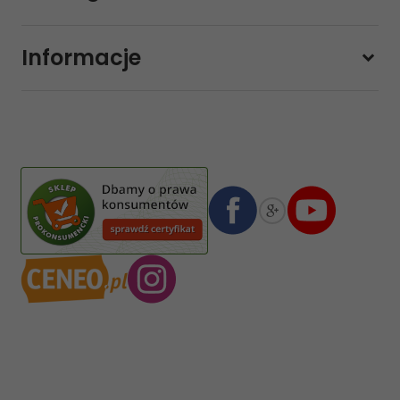
Pon-pt.
11:00 - 19:00
Sobota
10:00 - 14:00
Informacje
sklep@sklep-muzyczny.com.pl
Pasja Jolanta Zalewska
Wiktorska 7/11
02-587
Warszawa
,
Polska
Numer konta bankowego mBank:
08 1140 2004 0000 3102 4903 0792