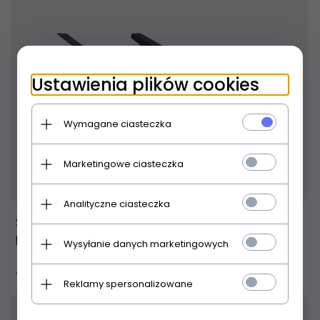
Ustawienia plików cookies
Wymagane ciasteczka
Marketingowe ciasteczka
Produkt dostępny!
9 dni
Analityczne ciasteczka
STAND4ME LT PRO statyw pod laptop
kontroler mikser
Wysyłanie danych marketingowych
118,
99
PLN
Reklamy spersonalizowane