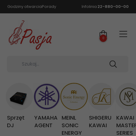
Godziny otwarcia
Porady
Infolinia
22-880-00-00
0
Szukaj...
Sprzęt
YAMAHA
MEINL
SHIGERU
KAWAI
DJ
AGENT
SONIC
KAWAI
MASTE
ENERGY
SERIES