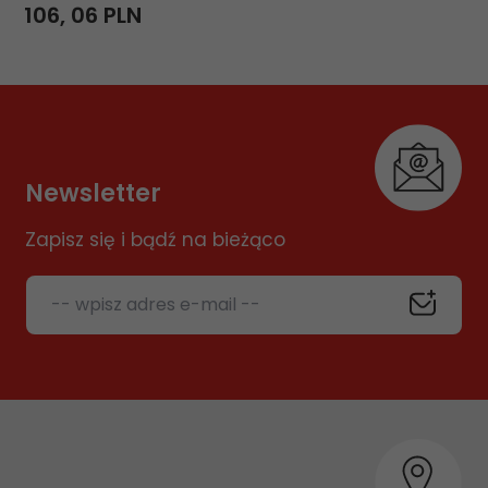
106,
06
PLN
Newsletter
Zapisz się i bądź na bieżąco
-- wpisz adres e-mail --