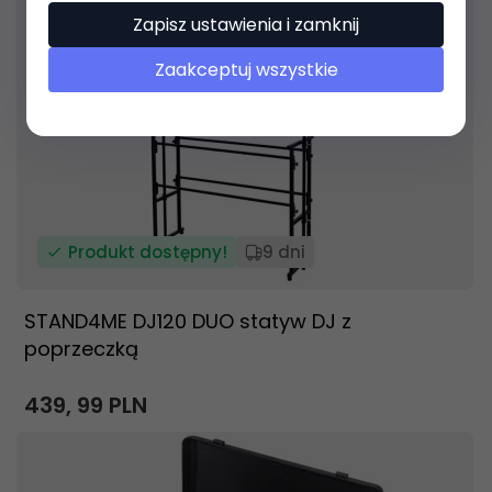
Zapisz ustawienia i zamknij
Zaakceptuj wszystkie
Produkt dostępny!
9 dni
STAND4ME DJ120 DUO statyw DJ z
poprzeczką
439,
99
PLN