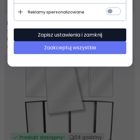
Produkt dostępny!
14 dni
Reklamy spersonalizowane
EVOLIGHTS NEO CASE BEAM SPOT 100W
skrzynia transportowa na 2 głowice
Zapisz ustawienia i zamknij
ruchome
698,
99
PLN
Zaakceptuj wszystkie
Produkt dostępny!
24 godziny