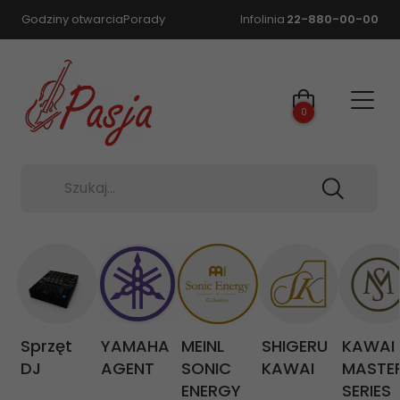
Godziny otwarcia
Porady
Infolinia
22-880-00-00
0
Szukaj...
Sprzęt
YAMAHA
MEINL
SHIGERU
KAWAI
DJ
AGENT
SONIC
KAWAI
MASTE
ENERGY
SERIES