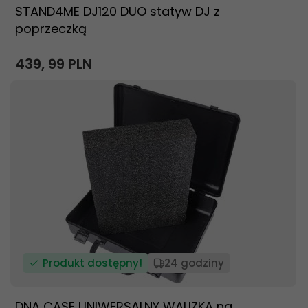
STAND4ME DJ120 DUO statyw DJ z
poprzeczką
439,
99
PLN
Produkt dostępny!
24 godziny
DNA CASE UNIWERSALNY WALIZKA na