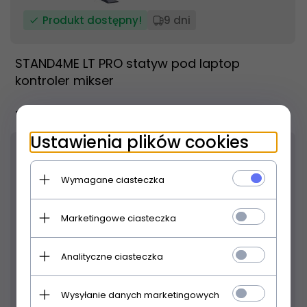
Produkt dostępny!
9 dni
STAND4ME LT PRO statyw pod laptop
kontroler mikser
118,
99
PLN
Ustawienia plików cookies
Wymagane ciasteczka
Marketingowe ciasteczka
Analityczne ciasteczka
Wysyłanie danych marketingowych