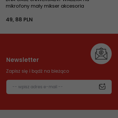
mikrofony mały mikser akcesoria
49,
88
PLN
Newsletter
Zapisz się i bądź na bieżąco
-- wpisz adres e-mail --