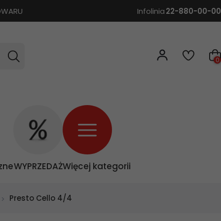
TOWARU
Infolinia
22-880-00-00
0
zne
WYPRZEDAŻ
Więcej kategorii
Presto Cello 4/4