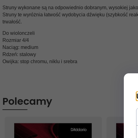
Struny wykonane są na odpowiednio dobranym, wysokiej jakośc
Struny te wyróżnia łatwość wydobycia dźwięku (szybkość reakc
trwałość.
Do wiolonczeli
Rozmiar 4/4
Naciąg: medium
Rdzeń: stalowy
Owijka: stop chromu, niklu i srebra
Polecamy