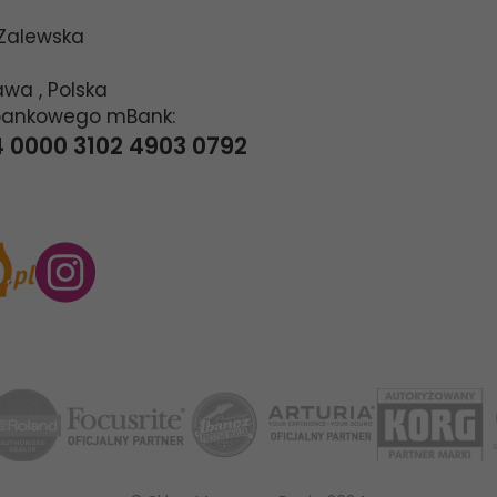
 Zalewska
awa
,
Polska
bankowego mBank:
4 0000 3102 4903 0792