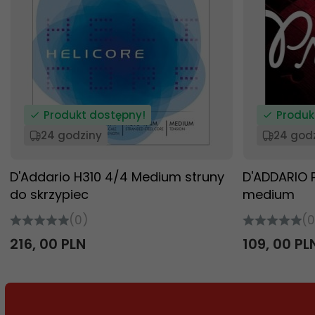
Produkt dostępny!
Produk
24 godziny
24 god
D'Addario H310 4/4 Medium struny
D'ADDARIO 
do skrzypiec
medium
(0)
(0
216,
00
PLN
109,
00
PL