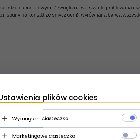
i rdzeniu metalowym. Zewnętrzna warstwa to profilowana i szli
ji struny na kontakt ze smyczkiem), wyrównana barwa wszystkic
Ustawienia plików cookies
Wymagane ciasteczka
Marketingowe ciasteczka