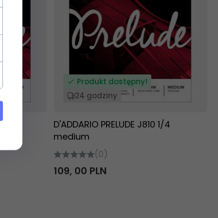
Produkt dostępny!
24 godziny
4/4
D'ADDARIO PRELUDE J810 1/4
medium
(0)
109,
00
PLN