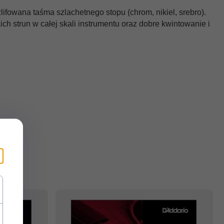
fowana taśma szlachetnego stopu (chrom, nikiel, srebro).
h strun w całej skali instrumentu oraz dobre kwintowanie i