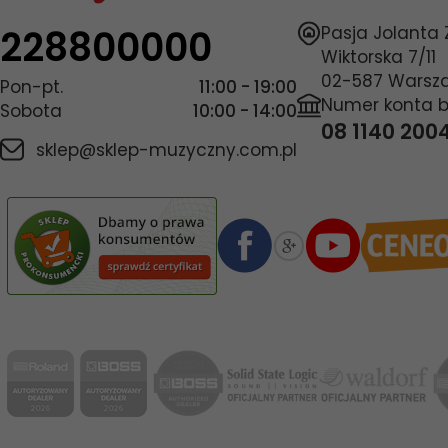
228800000
Pasja Jolanta
Wiktorska 7/11
02-587
Warsz
Pon-pt.
11:00 - 19:00
Numer konta 
Sobota
10:00 - 14:00
08 1140 200
sklep@sklep-muzyczny.com.pl