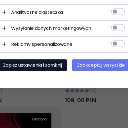
Analityczne ciasteczka
Wysyłanie danych marketingowych
Reklamy spersonalizowane
Produkt dostępny!
t dostępny!
24 godzin
24 godziny
Zapisz ustawienia i zamknij
Zaakceptuj wszystkie
RELUDE J810 1/8
D'ADDARIO PRELUDE J810 
medium
)
(0)
N
109,
00
PLN