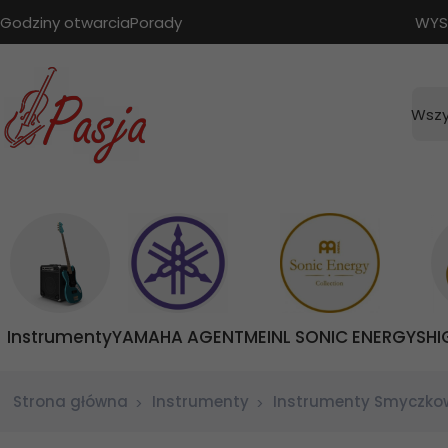
Godziny otwarcia
Porady
WYS
Wszy
Instrumenty
YAMAHA AGENT
MEINL SONIC ENERGY
SHI
Strona główna
Instrumenty
Instrumenty Smyczko