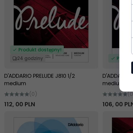
Produkt dostępny!
24 godziny
Produk
D'ADDARIO PRELUDE J810 1/2
D'ADDARIO P
medium
medium
(0)
(0
112,
00
PLN
106,
00
PL