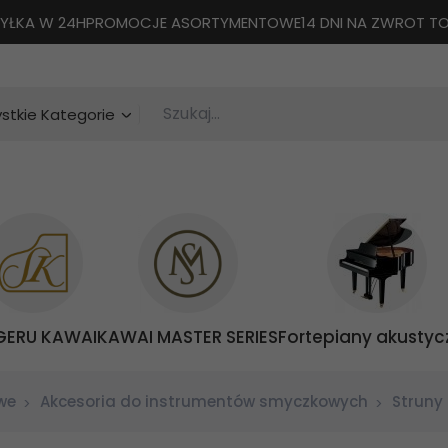
YŁKA W 24H
PROMOCJE ASORTYMENTOWE
14 DNI NA ZWROT 
Szukaj...
categories_searcher
stkie Kategorie
GERU KAWAI
KAWAI MASTER SERIES
Fortepiany akustyc
we
Akcesoria do instrumentów smyczkowych
Struny