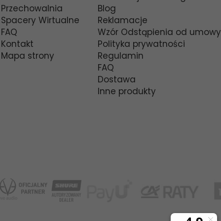
Przechowalnia
Blog
Spacery Wirtualne
Reklamacje
FAQ
Wzór Odstąpienia od umowy
Kontakt
Polityka prywatności
Mapa strony
Regulamin
FAQ
Dostawa
Inne produkty