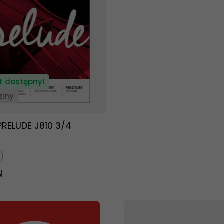
t dostępny!
ziny
PRELUDE J810 3/4
)
N