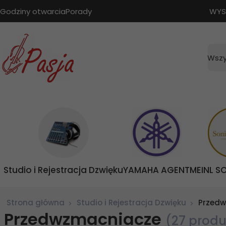
Godziny otwarcia
Porady
WYS
Wszy
Studio i Rejestracja Dzwięku
YAMAHA AGENT
MEINL S
Strona główna
Studio i Rejestracja Dzwięku
Przed
Przedwzmacniacze
(27 prod