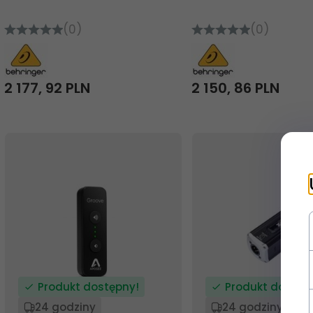
(0)
(0)
2 177,
92
PLN
2 150,
86
PLN
Produkt dostępny!
Produkt dostęp
24 godziny
24 godziny