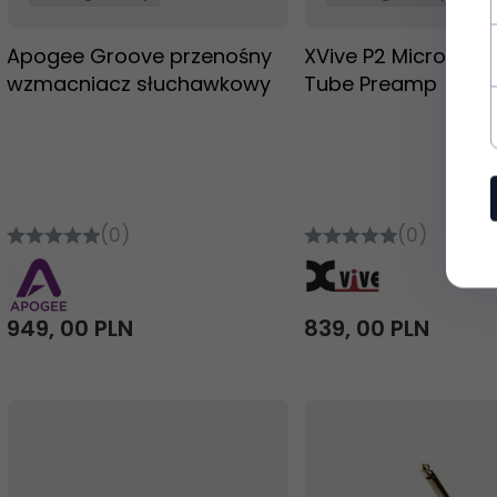
Apogee Groove przenośny
XVive P2 Microphon
wzmacniacz słuchawkowy
Tube Preamp
(0)
(0)
949,
00
PLN
839,
00
PLN