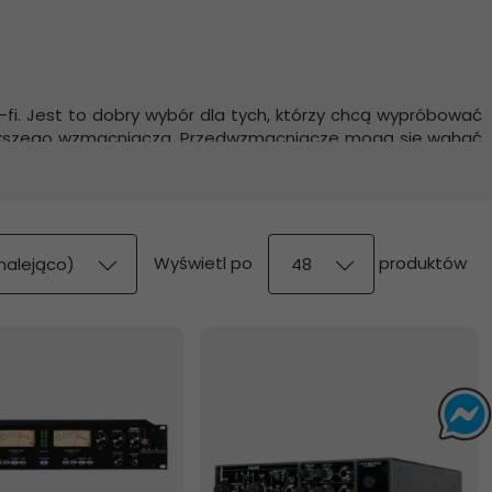
fi.
Jest to dobry wybór dla tych, którzy chcą wypróbować
iększego wzmacniacza.
Przedwzmacniacze mogą się wahać
ojekty, które zawierają wewnętrzne przetworniki cyfrowo-
ść odtwarzania plików cyfrowych.
z komputerów PC, MAC,
rędkością mediów społecznościowych i możesz polegać na
pop
Wyświetl po
produktów
malejąco)
48