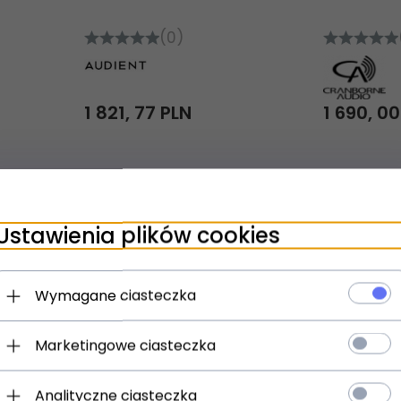
(0)
1 821,
77
PLN
1 690,
0
Ustawienia plików cookies
Wymagane ciasteczka
Marketingowe ciasteczka
ny!
Produkt dostępny!
Prod
3 dni
24 g
Analityczne ciasteczka