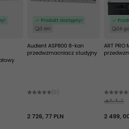
ny!
Produkt dostępny!
Prod
3 dni
24 g
Audient ASP800 8-kan
ART PRO 
przedwzmacniacz studyjny
przedwz
ałowy
(0)
2 726,
77
PLN
2 499,
0