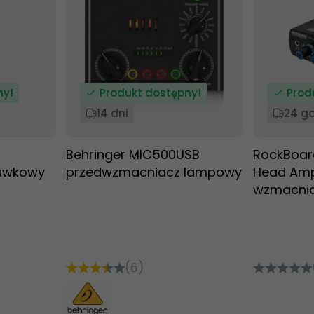
ny!
Produkt dostępny!
Prod
14 dni
24 g
Behringer MIC500USB
RockBoard
awkowy
przedwzmacniacz lampowy
Head Ampl
wzmacnia
(6)