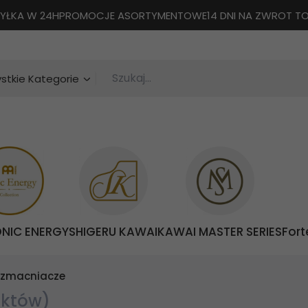
YŁKA W 24H
PROMOCJE ASORTYMENTOWE
14 DNI NA ZWROT 
Szukaj...
categories_searcher
stkie Kategorie
ONIC ENERGY
SHIGERU KAWAI
KAWAI MASTER SERIES
Fort
wzmacniacze
uktów)