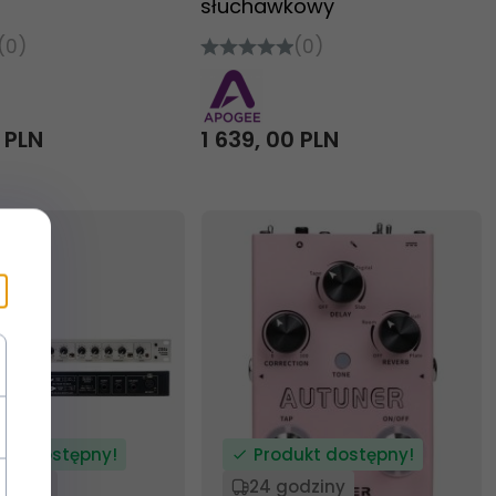
słuchawkowy
(0)
(0)
0
PLN
1 639,
00
PLN
ukt dostępny!
Produkt dostępny!
odziny
24 godziny