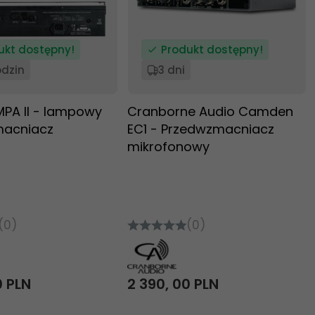
ukt dostępny!
Produkt dostępny!
odzin
3 dni
MPA II - lampowy
Cranborne Audio Camden
macniacz
EC1 - Przedwzmacniacz
mikrofonowy
(0)
(0)
0
PLN
2 390,
00
PLN