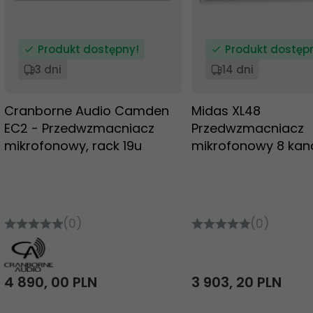
Produkt dostępny!
Produkt dostęp
3 dni
14 dni
Cranborne Audio Camden
Midas XL48
EC2 - Przedwzmacniacz
Przedwzmacniacz
mikrofonowy, rack 19u
mikrofonowy 8 kan
(0)
(0)
4 890,
00
PLN
3 903,
20
PLN