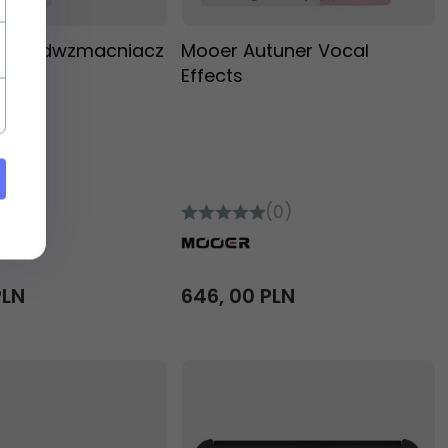
 przedwzmacniacz
Mooer Autuner Vocal
owy
Effects
(1)
(0)
PLN
646,
00
PLN