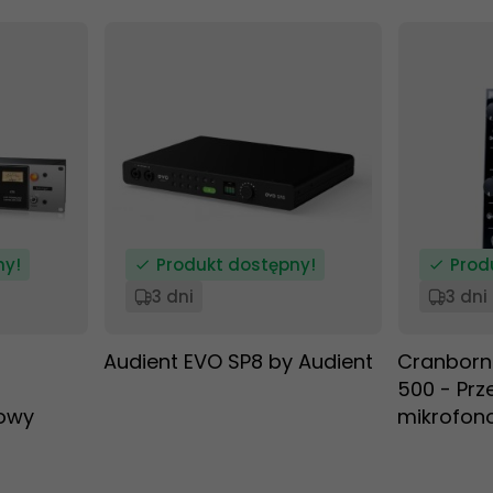
ny!
Produkt dostępny!
Prod
3 dni
3 dni
Audient EVO SP8 by Audient
Cranborn
500 - Pr
owy
mikrofon