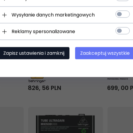
e In-Line
Behringer P24 Cyfrowy
DBX 286S
Wysyłanie danych marketingowych
mikser osobisty
mikrofon
StageConnect
Reklamy spersonalizowane
Zapisz ustawienia i zamknij
Zaakceptuj wszystkie
(4)
826,
56
PLN
699,
00