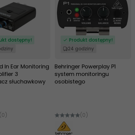
ukt dostępny!
Produkt dostępny!
odziny
24 godziny
 In Ear Monitoring
Behringer Powerplay P1
ifier 3
system monitoringu
cz słuchawkowy
osobistego
(0)
(0)