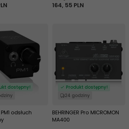
PLN
164,
55
PLN
ukt dostępny!
Produkt dostępny!
odziny
24 godziny
 PM1 odsłuch
BEHRINGER Pro MICROMON
ny
MA400