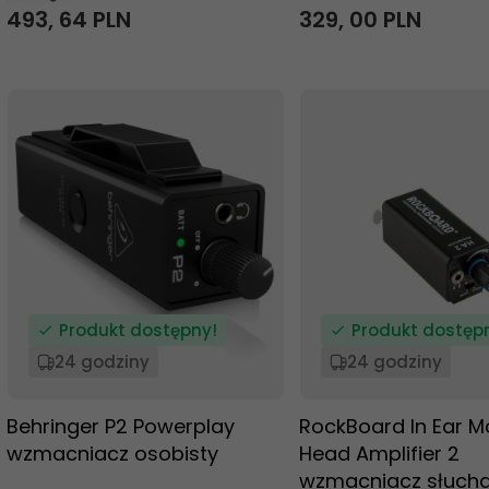
493,
64
PLN
329,
00
PLN
Produkt dostępny!
Produkt dostęp
24 godziny
24 godziny
Behringer P2 Powerplay
RockBoard In Ear M
wzmacniacz osobisty
Head Amplifier 2
wzmacniacz słuch