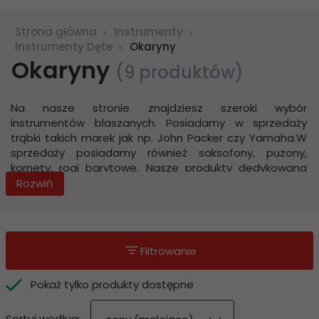
Strona główna
Instrumenty
Instrumenty Dęte
Okaryny
Okaryny
(9 produktów)
Na nasze stronie znajdziesz szeroki wybór
instrumentów blaszanych. Posiadamy w sprzedaży
trąbki takich marek jak np. John
Packer
czy Yamaha.W
sprzedaży posiadamy również saksofony, puzony,
kornety, rogi barytowe. Nasze produkty dedykowana
dla muzyków zawodów, jak również osób
Rozwiń
rozpoczynających przygodę z muzyką. W tym miejscu
znajdziesz flet poprzeczny, flet prosty, fagoty oraz
oboje. W kategorii dostępne są także elektroniczne
instrumenty dęty. Oferujemy szeroki wybór praktyczny
Filtrowanie
akcesoriów, dzięki nim codzienne używanie
instrumentów będzie łatwiejsze. Ze względu na
Pokaż tylko produkty dostępne
mnogość drewnianych instrumentów dętych każdy
miłośnik muzyki znajdzie coś dla siebie. W naszym
sort
sklepie możesz zapatrzyć się w harmonijki światowych
Sortuj według: