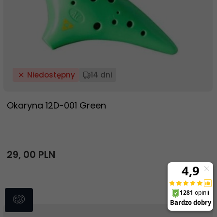
Niedostępny
14 dni
Okaryna 12D-001 Green
29,
00
PLN