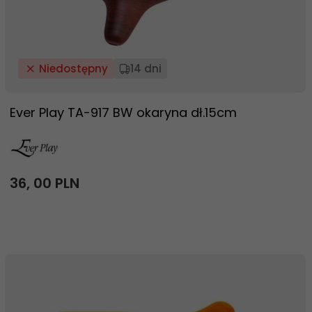
Niedostępny
14 dni
Ever Play TA-917 BW okaryna dł.15cm
36,
00
PLN