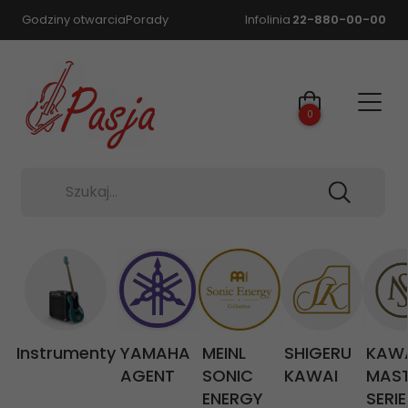
Godziny otwarcia
Porady
Infolinia
22-880-00-00
0
Szukaj...
Instrumenty
YAMAHA
MEINL
SHIGERU
KAW
AGENT
SONIC
KAWAI
MAS
ENERGY
SERIE