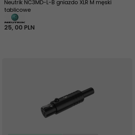
Neutrik NC3MD-L-B gniazdo XLR M męski
tablicowe
25,
00
PLN