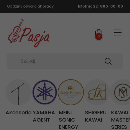
Godziny otwarcia
Porady
Infolinia
22-880-00-00
0
Szukaj...
Akcesoria
YAMAHA
MEINL
SHIGERU
KAWAI
AGENT
SONIC
KAWAI
MASTE
ENERGY
SERIES