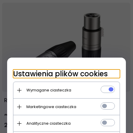
Ustawienia plików cookies
Produkt dostępny!
14 dni
Wymagane ciasteczka
Roxtone XP3FM Wtyk typu XLR (komplet)
Marketingowe ciasteczka
Analityczne ciasteczka
20,
00
PLN