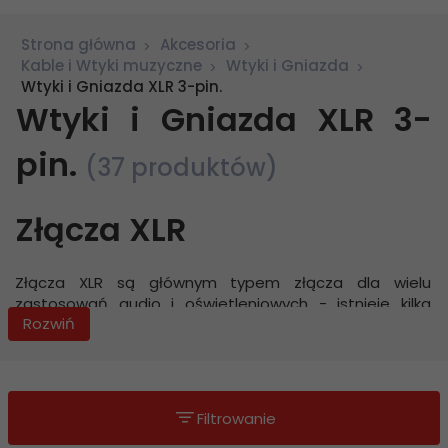
Strona główna
Akcesoria
Kable i Wtyki muzyczne
Wtyki i Gniazda
Wtyki i Gniazda XLR 3-pin.
Wtyki i Gniazda XLR 3-
pin.
(37 produktów)
Złącza XLR
Złącza XLR są głównym typem złącza dla wielu
zastosowań audio i oświetleniowych - istnieje kilka
Rozwiń
typów z różnymi numerami pinów i
wyprowadzeniami.
Seria złączy XLR jest szeroko
stosowana w aplikacjach audio i wideo, pojawiając się w
wielu aplikacjach, gdzie są postrzegane jako
profesjonalne złącze do aplikacji audio.
Filtrowanie
Złącza XLR zapewniają serię wytrzymałych złączy, które