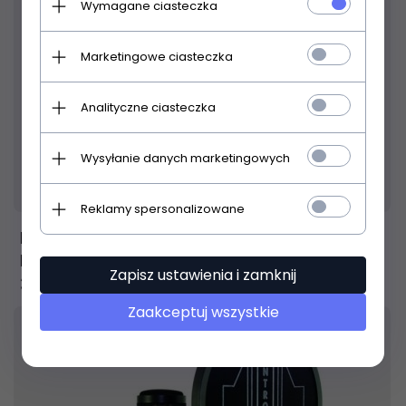
Wymagane ciasteczka
Marketingowe ciasteczka
Analityczne ciasteczka
Wysyłanie danych marketingowych
Produkt dostępny!
14 dni
Reklamy spersonalizowane
BEHRINGER SINGLE DIAPHRAGM CONDENSER
MICROPHONE B-1
Zapisz ustawienia i zamknij
311,
46
PLN
Zaakceptuj wszystkie