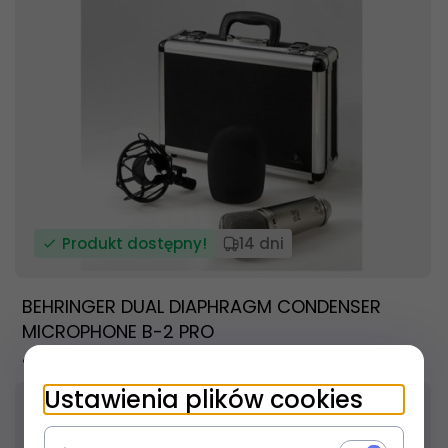
Produkt dostępny!
14 dni
BEHRINGER DUAL DIAPHRAGM CONDENSER
MICROPHONE B-2 PRO
476,
01
PLN
Ustawienia plików cookies