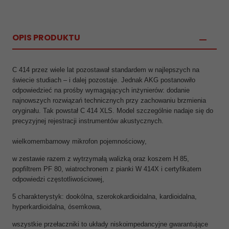
OPIS PRODUKTU
C 414 przez wiele lat pozostawał standardem w najlepszych na
świecie studiach – i dalej pozostaje. Jednak AKG postanowiło
odpowiedzieć na prośby wymagających inżynierów: dodanie
najnowszych rozwiązań technicznych przy zachowaniu brzmienia
oryginału. Tak powstał C 414 XLS. Model szczególnie nadaje się do
precyzyjnej rejestracji instrumentów akustycznych.
wielkomembarnowy mikrofon pojemnościowy,
w zestawie razem z wytrzymałą walizką oraz koszem H 85,
popfiltrem PF 80, wiatrochronem z pianki W 414X i certyfikatem
odpowiedzi częstotliwościowej,
5 charakterystyk: dookólna, szerokokardioidalna, kardioidalna,
hyperkardioidalna, ósemkowa,
wszystkie przełaczniki to układy niskoimpedancyjne gwarantujące