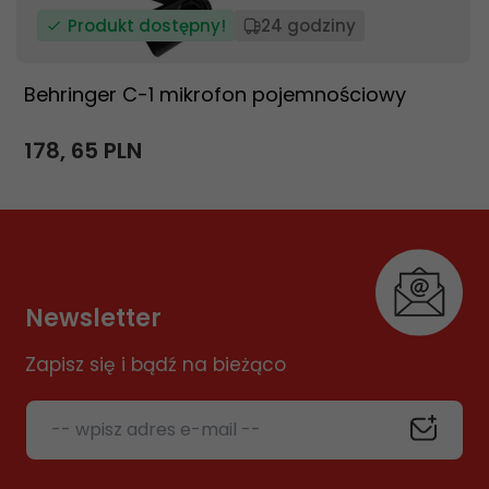
Produkt dostępny!
24 godziny
Behringer C-1 mikrofon pojemnościowy
178,
65
PLN
Newsletter
Zapisz się i bądź na bieżąco
-- wpisz adres e-mail --