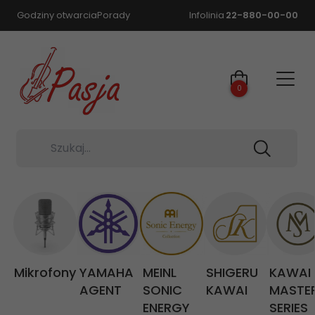
Godziny otwarcia
Porady
Infolinia
22-880-00-00
0
Szukaj...
Mikrofony
YAMAHA
MEINL
SHIGERU
KAWAI
AGENT
SONIC
KAWAI
MASTE
ENERGY
SERIES