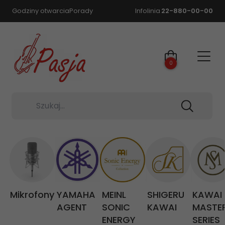
Godziny otwarcia
Porady
Infolinia
22-880-00-00
0
Szukaj...
Mikrofony
YAMAHA
MEINL
SHIGERU
KAWAI
AGENT
SONIC
KAWAI
MASTE
ENERGY
SERIES