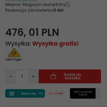
Miejsce: Magazyn zewnętrzny
Realizacja zamówienia:
5 dni
476,
01
PLN
Wysyłka:
Wysyłka gratis!
Dodaj do
koszyka
WEŹ LEASING
0%
TERAZ