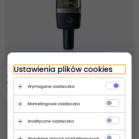
Produkt dostępny!
24 godziny
Ustawienia plików cookies
AKG C 214 Mikrofon pojemnościowy
wielkomembranowy
Wymagane ciasteczka
1 689,
00
PLN
Marketingowe ciasteczka
Analityczne ciasteczka
Wysyłanie danych marketingowych