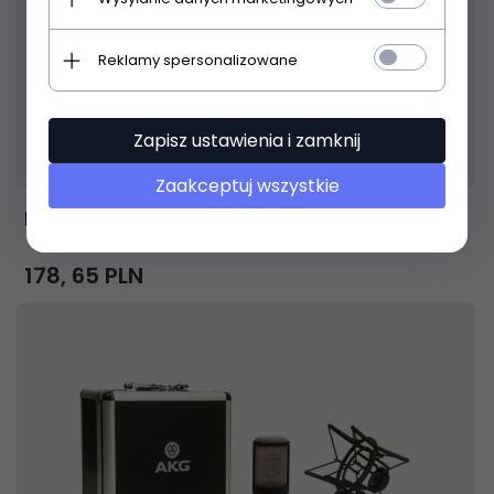
Reklamy spersonalizowane
Zapisz ustawienia i zamknij
Produkt dostępny!
24 godziny
Zaakceptuj wszystkie
Behringer C-1 mikrofon pojemnościowy
178,
65
PLN