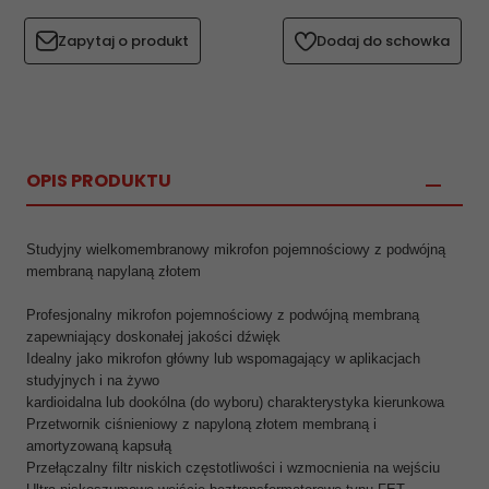
Zapytaj o produkt
Dodaj do schowka
OPIS PRODUKTU
Studyjny wielkomembranowy mikrofon pojemnościowy z podwójną
membraną napylaną złotem
Profesjonalny mikrofon pojemnościowy z podwójną membraną
zapewniający doskonałej jakości dźwięk
Idealny jako mikrofon główny lub wspomagający w aplikacjach
studyjnych i na żywo
kardioidalna lub dookólna (do wyboru) charakterystyka kierunkowa
Przetwornik ciśnieniowy z napyloną złotem membraną i
amortyzowaną kapsułą
Przełączalny filtr niskich częstotliwości i wzmocnienia na wejściu