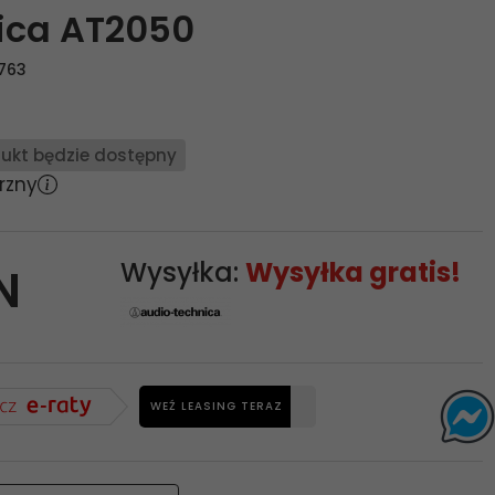
ica AT2050
1763
ukt będzie dostępny
rzny
Wysyłka:
Wysyłka gratis!
N
WEŹ LEASING TERAZ