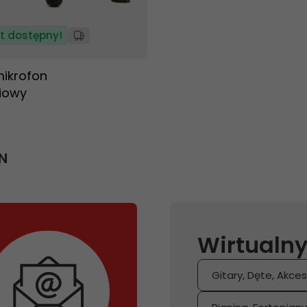
t dostępny!
ikrofon
iowy
N
Wirtualny
Gitary, Dęte, Akces