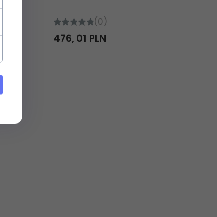
(0)
476,
01
PLN