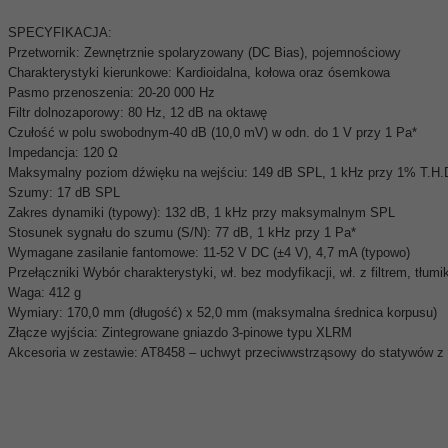
SPECYFIKACJA:
Przetwornik: Zewnętrznie spolaryzowany (DC Bias), pojemnościowy
Charakterystyki kierunkowe: Kardioidalna, kołowa oraz ósemkowa
Pasmo przenoszenia: 20-20 000 Hz
Filtr dolnozaporowy: 80 Hz, 12 dB na oktawę
Czułość w polu swobodnym-40 dB (10,0 mV) w odn. do 1 V przy 1 Pa*
Impedancja: 120 Ω
Maksymalny poziom dźwięku na wejściu: 149 dB SPL, 1 kHz przy 1% T.H.D
Szumy: 17 dB SPL
Zakres dynamiki (typowy): 132 dB, 1 kHz przy maksymalnym SPL
Stosunek sygnału do szumu (S/N): 77 dB, 1 kHz przy 1 Pa*
Wymagane zasilanie fantomowe: 11-52 V DC (±4 V), 4,7 mA (typowo)
Przełączniki Wybór charakterystyki, wł. bez modyfikacji, wł. z filtrem, tłum
Waga: 412 g
Wymiary: 170,0 mm (długość) x 52,0 mm (maksymalna średnica korpusu)
Złącze wyjścia: Zintegrowane gniazdo 3-pinowe typu XLRM
Akcesoria w zestawie: AT8458 – uchwyt przeciwwstrząsowy do statywów z g