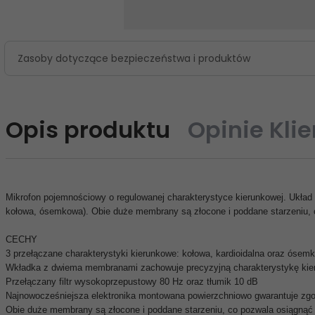
Zasoby dotyczące bezpieczeństwa i produktów
Opis produktu
Opinie Kli
Mikrofon pojemnościowy o regulowanej charakterystyce kierunkowej. Układ
kołowa, ósemkowa). Obie duże membrany są złocone i poddane starzeniu, c
CECHY
3 przełączane charakterystyki kierunkowe: kołowa, kardioidalna oraz ósem
Wkładka z dwiema membranami zachowuje precyzyjną charakterystykę kier
Przełączany filtr wysokoprzepustowy 80 Hz oraz tłumik 10 dB
Najnowocześniejsza elektronika montowana powierzchniowo gwarantuje zgod
Obie duże membrany są złocone i poddane starzeniu, co pozwala osiągnąć 