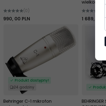
wielkomem
(0)
(0
990,
00
PLN
1 689,
00
P
Produkt dostępny!
24 godziny
Produk
Behringer C-1 mikrofon
BEHRINGER 