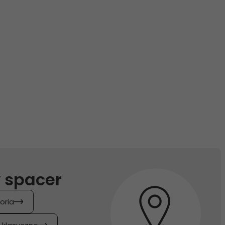
 spacer
oria