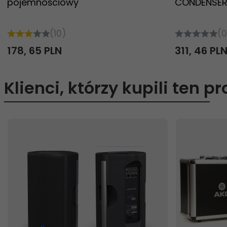
pojemnościowy
CONDENSER
(10)
(0
178,
65
PLN
311,
46
PL
Klienci, którzy kupili ten p