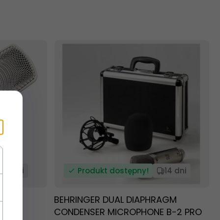
14 dni
Produkt dostępny!
14 dni
ENSER
BEHRINGER DUAL DIAPHRAGM
CONDENSER MICROPHONE B-2 PRO