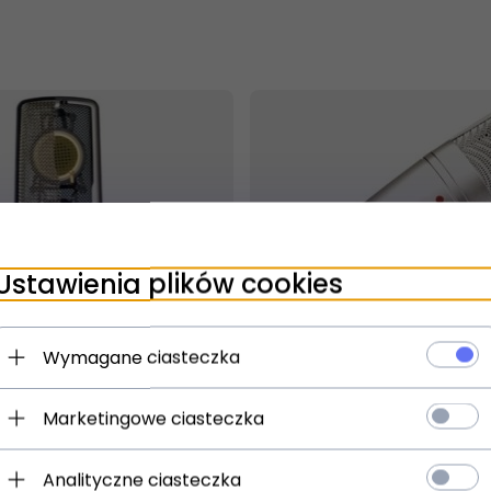
Ustawienia plików cookies
t dostępny!
Wymagane ciasteczka
ziny
Produkt dostępny!
Marketingowe ciasteczka
Mikrofon
Behringer STUDIO COND
iowy
MICROPHONE C-3
Analityczne ciasteczka