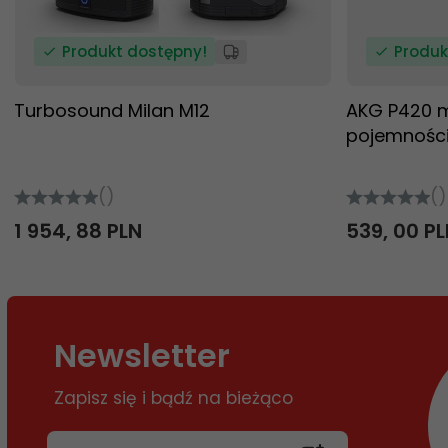
Produkt dostępny!
Produk
Turbosound Milan M12
AKG P420 m
pojemnośc
()
()
1 954,
88
PLN
539,
00
PL
Newsletter
Zapisz się i bądź na bieżąco