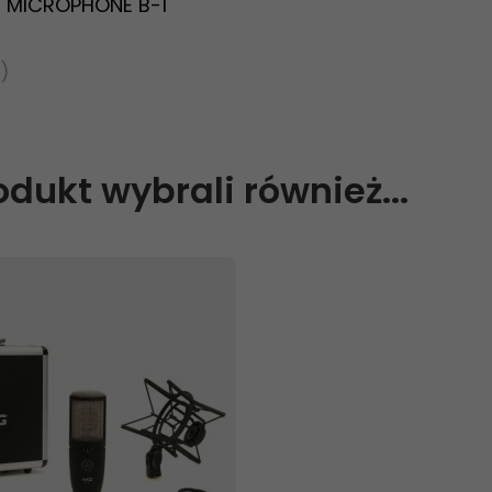
 MICROPHONE B-1
)
N
rodukt wybrali również...