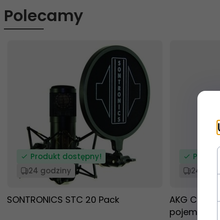
Polecamy
Produkt dostępny!
Produk
24 godziny
24 god
SONTRONICS STC 20 Pack
AKG C 214 
pojemnośc