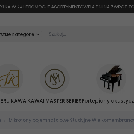
YŁKA W 24H
PROMOCJE ASORTYMENTOWE
14 DNI NA ZWROT 
Szukaj...
categories_searcher
stkie Kategorie
GERU KAWAI
KAWAI MASTER SERIES
Fortepiany akustyc
e
Mikrofony pojemnościowe Studyjne Wielkomembran