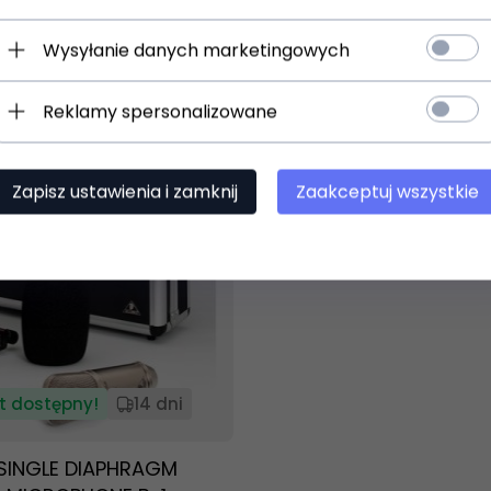
branowy
)
(0)
Wysyłanie danych marketingowych
LN
246,
82
PLN
Reklamy spersonalizowane
Zapisz ustawienia i zamknij
Zaakceptuj wszystkie
t dostępny!
14 dni
SINGLE DIAPHRAGM