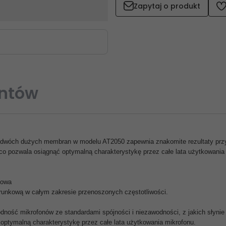
Zapytaj o produkt
entów
 dwóch dużych membran w modelu AT2050 zapewnia znakomite rezultaty przy 
o pozwala osiągnąć optymalną charakterystykę przez całe lata użytkowania
kowa
unkową w całym zakresie przenoszonych częstotliwości.
ność mikrofonów ze standardami spójności i niezawodności, z jakich słynie
optymalną charakterystykę przez całe lata użytkowania mikrofonu.