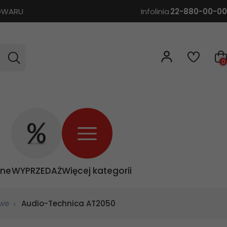
TOWARU
Infolinia
22-880-00-00
0
zne
WYPRZEDAŻ
Więcej kategorii
owe
Audio-Technica AT2050