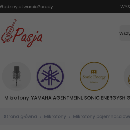
Godziny otwarcia
Porady
WYS
Wszy
Mikrofony
YAMAHA AGENT
MEINL SONIC ENERGY
SHI
Strona główna
Mikrofony
Mikrofony pojemnościow