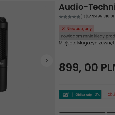
Audio-Techn
(0)
EAN:
496131010
Niedostępny
Powiadom mnie kiedy prod
Miejsce: Magazyn zewnęt
899,
00
PL
0%