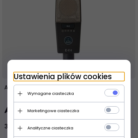
Produkt dostępny!
3 dni
Ustawienia plików cookies
AKG C414 XLS
Wymagane ciasteczka
Marketingowe ciasteczka
3 799,
00
PLN
Analityczne ciasteczka