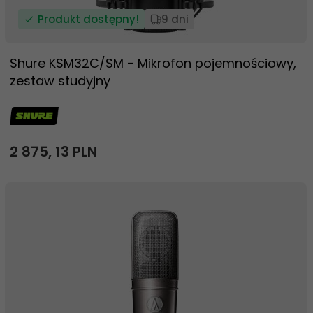
Produkt dostępny!
9 dni
Shure KSM32C/SM - Mikrofon pojemnościowy,
zestaw studyjny
2 875,
13
PLN