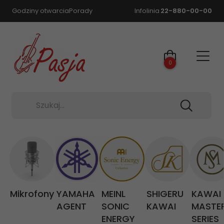
Godziny otwarcia
Porady
Infolinia
22-880-00-00
0
Szukaj...
Mikrofony
YAMAHA
MEINL
SHIGERU
KAWAI
AGENT
SONIC
KAWAI
MASTE
ENERGY
SERIES