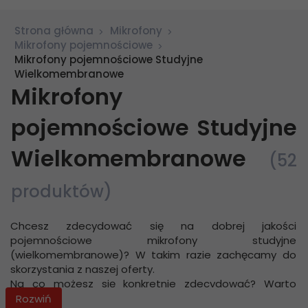
Strona główna
Mikrofony
Mikrofony pojemnościowe
Mikrofony pojemnościowe Studyjne
Wielkomembranowe
Mikrofony
pojemnościowe Studyjne
Wielkomembranowe
(52
produktów)
Chcesz zdecydować się na dobrej jakości
pojemnościowe mikrofony studyjne
(wielkomembranowe)? W takim razie zachęcamy do
skorzystania z naszej oferty.
Na co możesz się konkretnie zdecydować? Warto
podkreślić, że w naszym sklepie muzycznym są do
Rozwiń