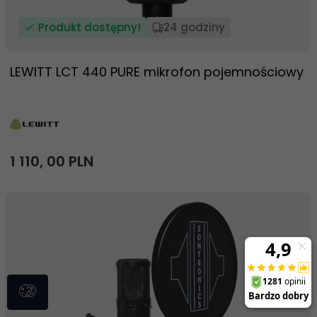
Produkt dostępny!
24 godziny
LEWITT LCT 440 PURE mikrofon pojemnościowy
1 110,
00
PLN