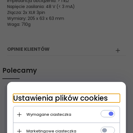
Impedancja obciążenia: > 1 kΩ
Napięcie zasilania: 48 V (< 3 mA)
Złącza: 2x XLR 3pin
Wymiary: 205 x 63 x 63 mm
Waga: 710g
OPINIE KLIENTÓW
Polecamy
Ustawienia plików cookies
Wymagane ciasteczka
Marketingowe ciasteczka