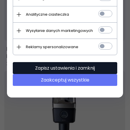
Analityczne ciasteczka
Produkt dostępny!
14 dni
Wysyłanie danych marketingowych
Reklamy spersonalizowane
BEHRINGER SINGLE DIAPHRAGM CONDENSER
MICROPHONE B-1
311,
46
PLN
Zapisz ustawienia i zamknij
Zaakceptuj wszystkie