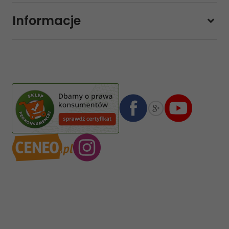
Sobota
10:00 - 14:00
Informacje
sklep@sklep-muzyczny.com.pl
Pasja Jolanta Zalewska
Wiktorska 7/11
02-587
Warszawa
,
Polska
Numer konta bankowego mBank:
08 1140 2004 0000 3102 4903 0792