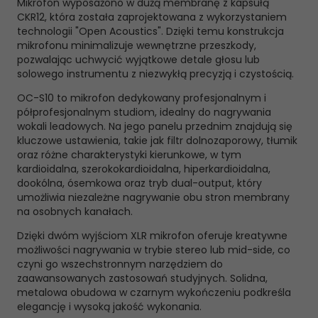
Mikrofon wyposażono w dużą membranę z kapsułą
CKR12, która została zaprojektowana z wykorzystaniem
technologii "Open Acoustics". Dzięki temu konstrukcja
mikrofonu minimalizuje wewnętrzne przeszkody,
pozwalając uchwycić wyjątkowe detale głosu lub
solowego instrumentu z niezwykłą precyzją i czystością.
OC-S10 to mikrofon dedykowany profesjonalnym i
półprofesjonalnym studiom, idealny do nagrywania
wokali leadowych. Na jego panelu przednim znajdują się
kluczowe ustawienia, takie jak filtr dolnozaporowy, tłumik
oraz różne charakterystyki kierunkowe, w tym
kardioidalna, szerokokardioidalna, hiperkardioidalna,
dookólna, ósemkowa oraz tryb dual-output, który
umożliwia niezależne nagrywanie obu stron membrany
na osobnych kanałach.
Dzięki dwóm wyjściom XLR mikrofon oferuje kreatywne
możliwości nagrywania w trybie stereo lub mid-side, co
czyni go wszechstronnym narzędziem do
zaawansowanych zastosowań studyjnych. Solidna,
metalowa obudowa w czarnym wykończeniu podkreśla
elegancję i wysoką jakość wykonania.