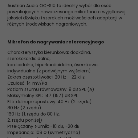
Austrian Audio OC-S10 to idealny wybór dla osób
poszukujących nowoczesnego mikrofonu o wyjątkowej
jakości dźwięku i szerokich możliwościach adaptacji w
różnych środowiskach nagraniowych.
Mikrofon do nagrywania referencyjnego
Charakterystyka kierunkowa: dookólna,
szerokokardioidalna,
kardioidalna, hiperkardioidalna, ósemkowa,
indywidualna (z podwójnym wyjściem)
Zakres częstotliwości: 20 Hz – 22 kHz
Czułość: 14 mV/Pa
Poziom szumu równoważny: 8 dB SPL (A)
Maksymalny SPL: 147 (157) dB SPL
Filtr dolnoprzepustowy: 40 Hz (2. rzędu)
80 Hz (2. rzędu)
160 Hz (1. rzędu do 80 Hz,
2. rzędu poniżej)
Przełączany tłumik: -10 dB, -20 dB
Impedancja: 108 Ω (symetryczna)