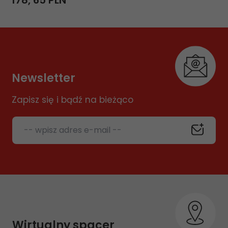
178,
65
PLN
Newsletter
Zapisz się i bądź na bieżąco
-- wpisz adres e-mail --
Wirtualny spacer