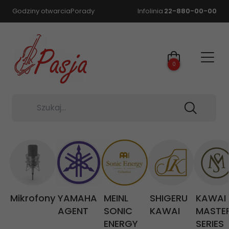
Godziny otwarcia
Porady
Infolinia
22-880-00-00
0
Szukaj...
Mikrofony
YAMAHA
MEINL
SHIGERU
KAWAI
AGENT
SONIC
KAWAI
MASTE
ENERGY
SERIES