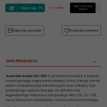
WEŹ LEASING
0%
TERAZ
Zapytaj o produkt
Dodaj do schowka
OPIS PRODUKTU
Austrian Audio OC-S10
to przykład innowacji w świecie
nowoczesnego nagrywania dźwięku, który oferuje szeroki
wybór charakterystyk kierunkowych oraz unikalny tryb
podwójnego wyjścia. Bazując na dziedzictwie
legendarnego mikrofonu lampowego AKG C12, OC-S10
łączy klasyczne rozwiązania z nowoczesną technologią.